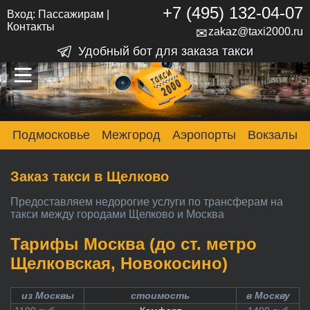
+7 (495) 132-04-07
Вход:
Пассажирам
|
Контакты
✉
zakaz@taxi2000.ru
Удобный бот для заказа такси
–
–
–
Подмосковье
Межгород
Аэропорты
Вокзалы
Заказ такси в Щелково
Предоставляем недорогие услуги по трансферам на
такси между городами Щелково и Москва
Тарифы Москва (до ст. метро
Щелковская, Новокосино)
из Москвы
стоимость
в Москву